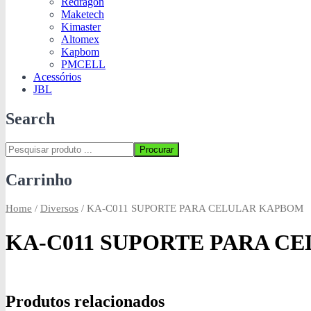
Redragon
Maketech
Kimaster
Altomex
Kapbom
PMCELL
Acessórios
JBL
Search
Procurar
Carrinho
Home
/
Diversos
/
KA-C011 SUPORTE PARA CELULAR KAPBOM
KA-C011 SUPORTE PARA C
Produtos relacionados