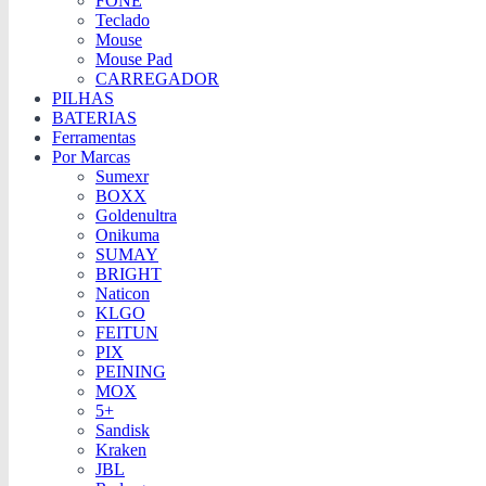
FONE
Teclado
Mouse
Mouse Pad
CARREGADOR
PILHAS
BATERIAS
Ferramentas
Por Marcas
Sumexr
BOXX
Goldenultra
Onikuma
SUMAY
BRIGHT
Naticon
KLGO
FEITUN
PIX
PEINING
MOX
5+
Sandisk
Kraken
JBL