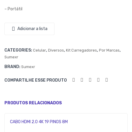
SU
S
– Portátil
ME
TY
XR
PE-
Adicionar a lista
SX-
C
QC
SU
3-
ME
CATEGORIES:
,
,
,
,
Celular
Diversos
Kit Carregadores
Por Marcas
V8
XR
Sumexr
–
BRAND:
Sumexr
SX-
COMPARTILHE ESSE PRODUTO
F12
C
PRODUTOS RELACIONADOS
CABO HDMI 2.0 4K 19 PINOS 8M