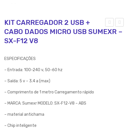
KIT CARREGADOR 2 USB +
CABO DADOS MICRO USB SUMEXR –
IT
IT
CA
CA
SX-F12 V8
RR
RR
EG
EG
ESPECIFICAÇÕES
AD
AD
– Entrada: 100-240 v, 50-60 hz
OR
OR
TU
2
– Saída: 5 v – 3.4 a (max)
RB
US
– Comprimento de 1 metro Carregamento rápido
O
B +
MIC
CA
– MARCA: Sumexr MODELO: SX-F12-V8 – ABS
RO
BO
– material antichama
US
DA
– Chip inteligente
B
DO