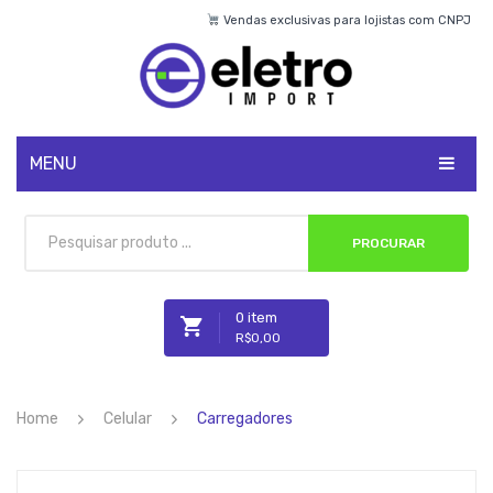
Vendas exclusivas para lojistas com CNPJ
MENU
CADASTRE-SE
PROCURAR
MINHA CONTA
0 item
R$
0,00
Nenhum produto no carrinho.
Home
Celular
Carregadores