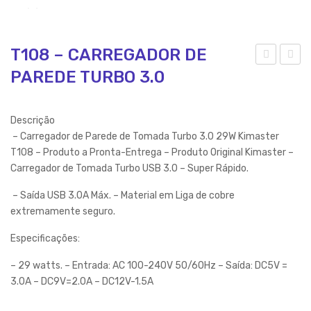
T108 – CARREGADOR DE
PAREDE TURBO 3.0
O50
V20
2-
5-
CA
CA
Descrição
RR
RR
– Carregador de Parede de Tomada Turbo 3.0 29W Kimaster
EG
EG
T108 – Produto a Pronta-Entrega – Produto Original Kimaster –
Carregador de Tomada Turbo USB 3.0 – Super Rápido.
AD
AD
OR
OR
– Saída USB 3.0A Máx. – Material em Liga de cobre
DE
VEI
extremamente seguro.
PA
CU
Especificações:
RE
LA
– 29 watts. – Entrada: AC 100-240V 50/60Hz – Saída: DC5V =
DE
R
3.0A – DC9V=2.0A – DC12V-1.5A
UNI
UNI
VE
VE