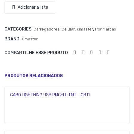
RS
RS
Adicionar a lista
AL
AL
3.1A
CO
CATEGORIES:
,
,
,
Carregadores
Celular
Kimaster
Por Marcas
M 2
BRAND:
Kimaster
US
B
COMPARTILHE ESSE PRODUTO
3.4
A
PR
PRODUTOS RELACIONADOS
EMI
UM
CABO LIGHTNING USB PMCELL 1 MT – CB11