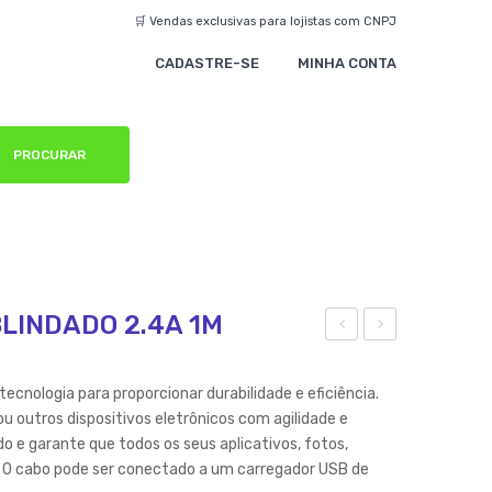
🛒 Vendas exclusivas para lojistas com CNPJ
CADASTRE-SE
MINHA CONTA
PROCURAR
BLINDADO 2.4A 1M
B83
AB
0-
O
ecnologia para proporcionar durabilidade e eficiência.
CA
MIC
u outros dispositivos eletrônicos com agilidade e
o e garante que todos os seus aplicativos, fotos,
BO
RO
 O cabo pode ser conectado a um carregador USB de
MIC
US