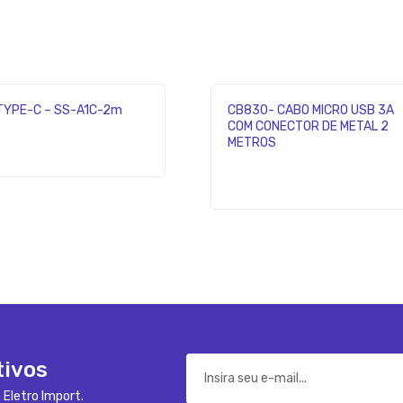
TYPE-C – SS-A1C-2m
CB830- CABO MICRO USB 3A
COM CONECTOR DE METAL 2
METROS
tivos
 Eletro Import.