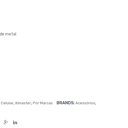
RO
B
US
V8
B
PM
3A
CEL
de metal
CO
L
M
1MT
CO
–
NE
CB1
CT
1
OR
DE
ME
TAL
,
,
,
BRANDS:
,
Celular
Kimaster
Por Marcas
Acessórios
2
ME
TR