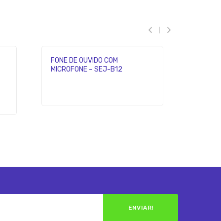
OS
FONE DE OUVIDO COM
CABO T
MICROFONE – SEJ-B12
SALE!
ENVIAR!