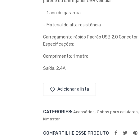
parede ou carregador USB veicular.
– 1 ano de garantia
– Material de alta resistência
Carregamento rápido
Padrão USB 2.0
Conector 
Especificações:
Comprimento: 1 metro
Saída: 2.4A
Adicionar a lista
CATEGORIES:
,
Acessórios
Cabos para celulares
Kimaster
COMPARTILHE ESSE PRODUTO