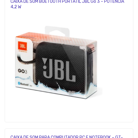
CAIXA DE SOM BUETOOTH PORTÁTIL JBL Go 3 – POTÊNCIA
4,2 W
CAIXA DE SOM PARA COMPUTADOR PC E NOTEBOOK – GT-