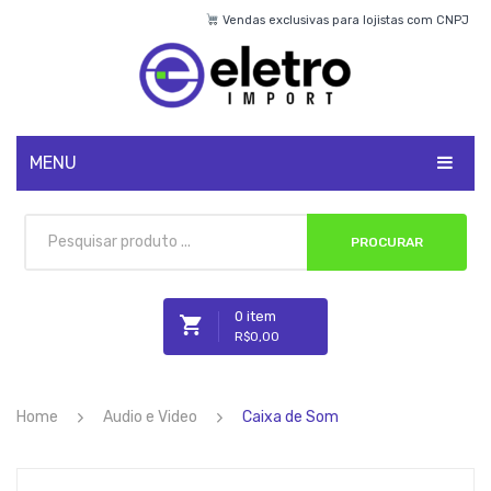
Vendas exclusivas para lojistas com CNPJ
MENU
CADASTRE-SE
PROCURAR
MINHA CONTA
0 item
R$
0,00
Nenhum produto no carrinho.
Home
Audio e Video
Caixa de Som