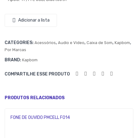
L
VE
KA
RS
Adicionar a lista
PB
AL
OM
EN
–
TR
CATEGORIES:
,
,
,
,
Acessórios
Audio e Video
Caixa de Som
Kapbom
KA-
AD
Por Marcas
850
A
BRAND:
Kapbom
8
PD
COMPARTILHE ESSE PRODUTO
18W
US
B
PRODUTOS RELACIONADOS
QC
3.0
FONE DE OUVIDO PMCELL FO14
KIM
AS
TE