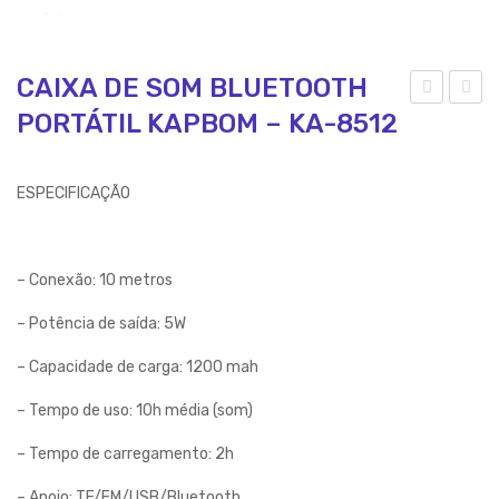
CAIXA DE SOM BLUETOOTH
PORTÁTIL KAPBOM – KA-8512
AIX
O
A
510
DE
–
ESPECIFICAÇÃO
SO
CA
M
RR
BL
EG
– Conexão: 10 metros
UE
AD
– Potência de saída: 5W
TO
OR
– Capacidade de carga: 1200 mah
OT
DE
H
TO
– Tempo de uso: 10h média (som)
PO
MA
– Tempo de carregamento: 2h
RT
DA
ÁTI
UNI
– Apoio: TF/FM/USB/Bluetooth