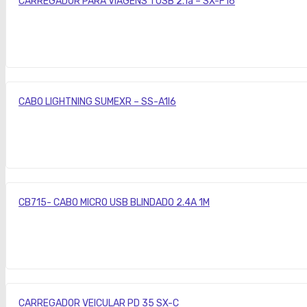
CARREGADOR PARA VIAGENS 1 USB 2.1a – SX-F16
CABO LIGHTNING SUMEXR – SS-A1I6
CB715- CABO MICRO USB BLINDADO 2.4A 1M
CARREGADOR VEICULAR PD 35 SX-C