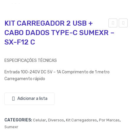
KIT CARREGADOR 2 USB +
CABO DADOS TYPE-C SUMEXR –
IT
IT
CA
CA
SX-F12 C
RR
RR
EG
EG
ESPECIFICAÇÕES TÉCNICAS
AD
AD
Entrada 100-240V DC 5V – 1A Comprimento de 1 metro
OR
OR
Carregamento rápido
2
2
US
US
B +
B +
Adicionar a lista
CA
CA
BO
BO
CATEGORIES:
,
,
,
,
Celular
Diversos
Kit Carregadores
Por Marcas
DA
DA
Sumexr
DO
DO