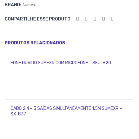
BRAND:
Sumexr
S
S
MIC
LIG
COMPARTILHE ESSE PRODUTO
RO
HT
US
NIN
B
G
PRODUTOS RELACIONADOS
SU
SU
ME
ME
FONE OUVIDO SUMEXR COM MICROFONE – SEJ-B20
XR
XR
–
–
SX-
SX-
F12
F12
V8
I6
CABO 2.4 – 3 SAÍDAS SIMULTÂNEAMENTE 1,5M SUMEXR –
SX-B37