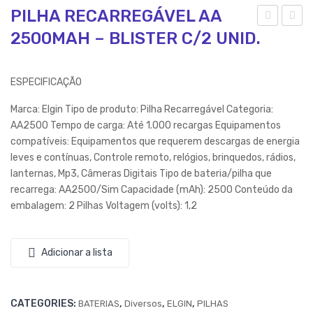
PILHA RECARREGÁVEL AA
2500MAH – BLISTER C/2 UNID.
30-
ILH
FO
A
NE
RE
ESPECIFICAÇÃO
DE
CA
Marca: Elgin Tipo de produto: Pilha Recarregável Categoria:
OU
RR
AA2500 Tempo de carga: Até 1.000 recargas Equipamentos
VID
EG
compatíveis: Equipamentos que requerem descargas de energia
O
ÁVE
leves e contínuas, Controle remoto, relógios, brinquedos, rádios,
BL
L
lanternas, Mp3, Câmeras Digitais Tipo de bateria/pilha que
recarrega: AA2500/Sim Capacidade (mAh): 2500 Conteúdo da
UE
AA
embalagem: 2 Pilhas Voltagem (volts): 1,2
TO
A
OT
100
H
0M
Adicionar a lista
SP
AH
OR
–
CATEGORIES:
,
,
,
BATERIAS
Diversos
ELGIN
PILHAS
TS
BLI