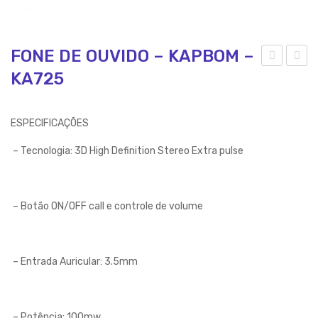
FONE DE OUVIDO – KAPBOM –
KA725
ON
ON
E
E
RE
DE
ESPECIFICAÇÕES
DS
OU
– Tecnologia: 3D High Definition Stereo Extra pulse
ET
VID
–
O
KA
BL
– Botão ON/OFF call e controle de volume
PB
UE
OM
TO
–
OT
– Entrada Auricular: 3.5mm
KA3
H –
01
KA
PB
– Potência: 100mw