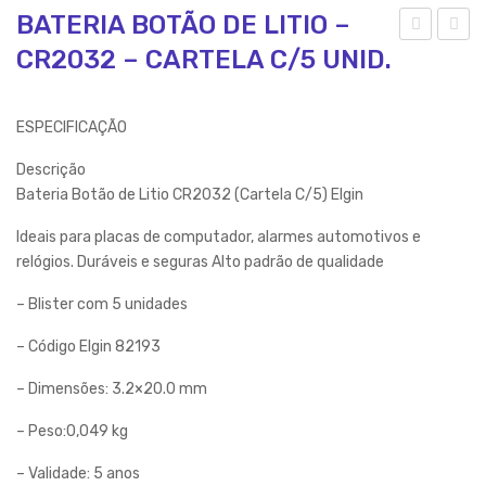
BATERIA BOTÃO DE LITIO –
CR2032 – CARTELA C/5 UNID.
ILH
ATE
A
RIA
AL
AL
ESPECIFICAÇÃO
CA
CA
Descrição
LIN
LIN
Bateria Botão de Litio CR2032 (Cartela C/5) Elgin
A
A
AA
A27
Ideais para placas de computador, alarmes automotivos e
relógios. Duráveis e seguras Alto padrão de qualidade
A
–
LR3
CA
– Blister com 5 unidades
–
RT
– Código Elgin 82193
BLI
ELA
STE
C/5
– Dimensões: 3.2×20.0 mm
R
UNI
– Peso:0,049 kg
C/2
D.
– Validade: 5 anos
UNI