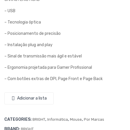
O
HO
– USB
BRI
P2
– Tecnologia óptica
GH
E
T –
US
– Posicionamento de precisão
465
B
– Instalação plug and play
BRI
GH
– Sinal de transmissão mais ágil e estável
T –
– Ergonomia projetada para Gamer Profissional
468
– Com botões extras de DPI, Page Front e Page Back
Adicionar a lista
CATEGORIES:
,
,
,
BRIGHT
Informática
Mouse
Por Marcas
BRAND:
BRIGHT