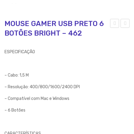
MOUSE GAMER USB PRETO 6
BOTÕES BRIGHT – 462
OU
EA
SE
DS
GA
ET
ESPECIFICAÇÃO
ME
GA
R
ME
US
R
– Cabo: 1,5 M
B
CO
– Resolução: 400/800/1600/2400 DPI
LE
M
– Compatível com Mac e Windows
D 7
LE
BO
D
– 6 Botões
TÕ
VE
ES
RM
PR
EL
CARACTERÍSTICAS