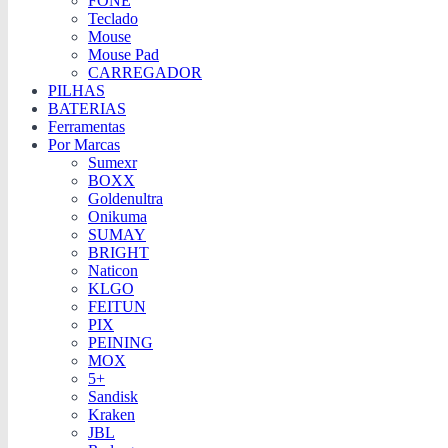
FONE
Teclado
Mouse
Mouse Pad
CARREGADOR
PILHAS
BATERIAS
Ferramentas
Por Marcas
Sumexr
BOXX
Goldenultra
Onikuma
SUMAY
BRIGHT
Naticon
KLGO
FEITUN
PIX
PEINING
MOX
5+
Sandisk
Kraken
JBL