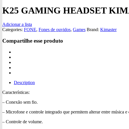
K25 GAMING HEADSET KI
Adicionar a lista
Categories:
FONE
,
Fones de ouvidos
,
Games
Brand:
Kimaster
Compartilhe esse produto
Description
Características:
– Conexão sem fio.
– Microfone e controle integrado que permitem alterar entre música e
– Controle de volume.