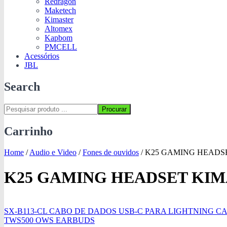
Redragon
Maketech
Kimaster
Altomex
Kapbom
PMCELL
Acessórios
JBL
Search
Procurar
Carrinho
Home
/
Audio e Video
/
Fones de ouvidos
/
K25 GAMING HEADS
K25 GAMING HEADSET KI
SX-B113-CL CABO DE DADOS USB-C PARA LIGHTNING C
TWS500 OWS EARBUDS