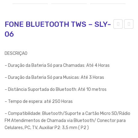
FONE BLUETOOTH TWS – SLY-
06
ON
ON
E
E
OU
BL
DESCRIÇAO
VID
UE
– Duração da Bateria Só para Chamadas: Até 4 Horas
O
TO
CO
OT
– Duração da Bateria Só para Musicas: Até 3 Horas
M
H
– Distância Suportada do Bluetooth: Até 10 metros
MIC
TW
– Tempo de espera: até 250 Horas
RO
S –
FO
SLY
– Compatibilidade: Bluetooth/Suporte a Cartão Micro SD/Rádio
NE
-24
FM Atendimentos de Chamada via Bluetooth/ Conector para
–
Celulares, PC, TV, Auxiliar P2: 3,5 mm ( P2 )
SEJ