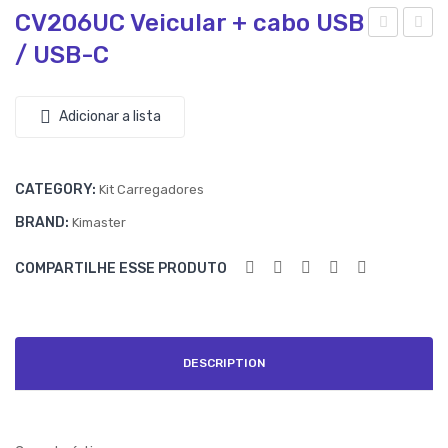
CV206UC Veicular + cabo USB
/ USB-C
V20
V20
6U
6U
L
V
Adicionar a lista
Veic
Veic
ular
ular
CATEGORY:
+
+
Kit Carregadores
cab
cab
BRAND:
Kimaster
o
o
COMPARTILHE ESSE PRODUTO
US
US
B /
B /
LIG
MIC
HT
RO
DESCRIPTION
NIN
US
G
B