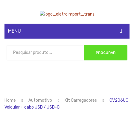
MENU
CADASTRE-SE
PROCURAR
MINHA CONTA
Home
Automotivo
Kit Carregadores
CV206UC
Veicular + cabo USB / USB-C