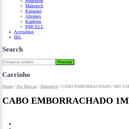
Redragon
Maketech
Kimaster
Altomex
Kapbom
PMCELL
Acessórios
JBL
Search
Procurar
Carrinho
Home
/
Por Marcas
/
Maketech
/
CABO EMBORRACHADO 1MT USB 
CABO EMBORRACHADO 1MT 