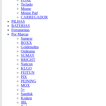
FONE
Teclado
Mouse
Mouse Pad
CARREGADOR
PILHAS
BATERIAS
Ferramentas
Por Marcas
Sumexr
BOXX
Goldenultra
Onikuma
SUMAY
BRIGHT
Naticon
KLGO
FEITUN
PIX
PEINING
MOX
5+
Sandisk
Kraken
JBL