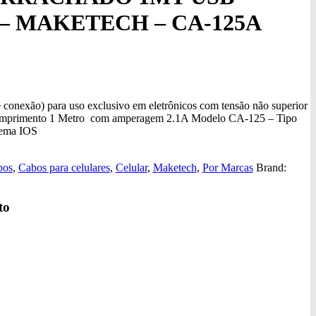
– MAKETECH – CA-125A
onexão) para uso exclusivo em eletrônicos com tensão não superior
comprimento 1 Metro com amperagem 2.1A Modelo CA-125 – Tipo
tema IOS
bos
,
Cabos para celulares
,
Celular
,
Maketech
,
Por Marcas
Brand:
to