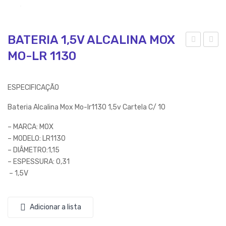
BATERIA 1,5V ALCALINA MOX
MO-LR 1130
ON
ATE
E
RIA
DE
AL
ESPECIFICAÇÃO
OU
CA
Bateria Alcalina Mox Mo-lr1130 1,5v Cartela C/ 10
VID
LIN
O
A
– MARCA: MOX
HE
9V
– MODELO: LR1130
– DIÂMETRO:1,15
AD
MO
– ESPESSURA: 0,31
SET
X –
– 1,5V
DO
MO
TC
9VA
Adicionar a lista
ELL
LK
–